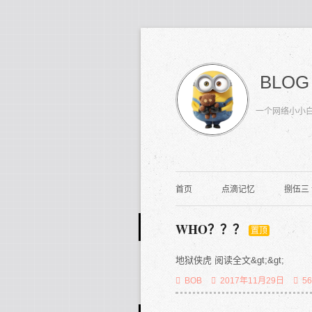
BLOG
一个网络小小
首页
点滴记忆
捌伍三
WHO？？？
置顶
地狱侠虎 阅读全文&gt;&gt;
BOB
2017年11月29日
5