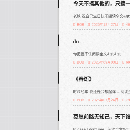
今天不搞其他的，只搞
老铁 祝自己生日快乐阅读全文&gt;&
BOB
2025年12月27日
4
du
你把握不住阅读全文&gt;&gt;
BOB
2025年09月03日
6
《春逝》
时过经年 我还是会想起你 ...阅读全文
BOB
2025年07月24日
7
莫愁前路无知己，天下
In case I don't see...阅读全文&gt;