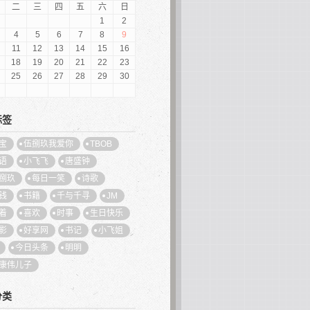
二
三
四
五
六
日
1
2
4
5
6
7
8
9
11
12
13
14
15
16
18
19
20
21
22
23
25
26
27
28
29
30
标签
宝
伍捌玖我爱你
TBOB
语
小飞飞
唐盛钟
捌玖
每日一笑
诗歌
钱
书籍
千与千寻
JM
着
喜欢
时事
生日快乐
影
好享网
书记
小飞姐
今日头条
明明
康伟儿子
分类