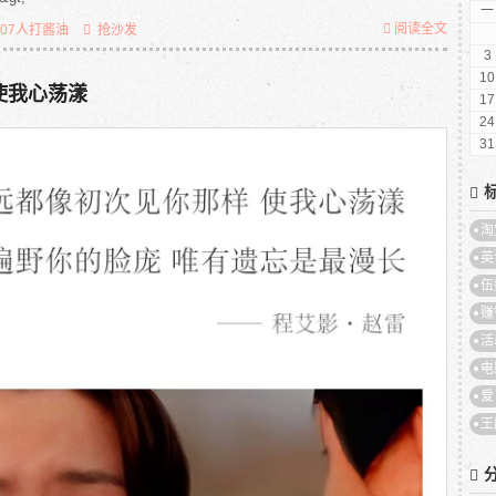
一
阅读全文
007人打酱油
抢沙发
3
10
使我心荡漾
17
24
31
淘
英
伍
赚
活
电
爱
王