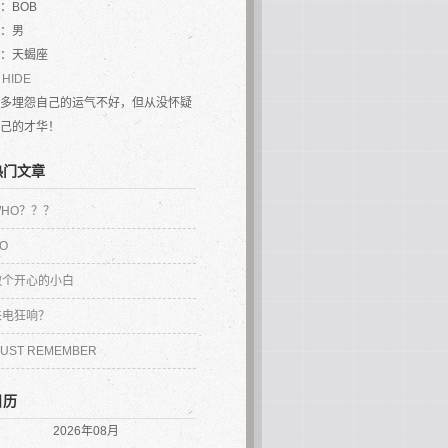
：
BOB
：男
：
天蝎座
：
HIDE
多埋怨自己的运气不好，但从没怀疑
己的才华！
热门文章
WHO？？？
O
做个开心的小白
来电狂响？
UST REMEMBER
日历
2026年08月