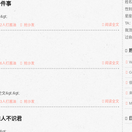
一件事
姓名
性别
gt;
星座
TA
阅读全文
62人打酱油
抢沙发
我顶
过自
阅读全文
96人打酱油
抢沙发
G
&gt;&gt;
阅读全文
93人打酱油
抢沙发
M
谁人不识君
&gt;