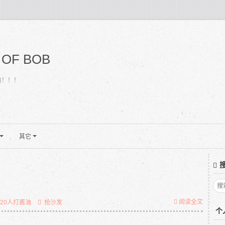
 OF BOB
白！！！
其它
阅读全文
620人打酱油
抢沙发
个