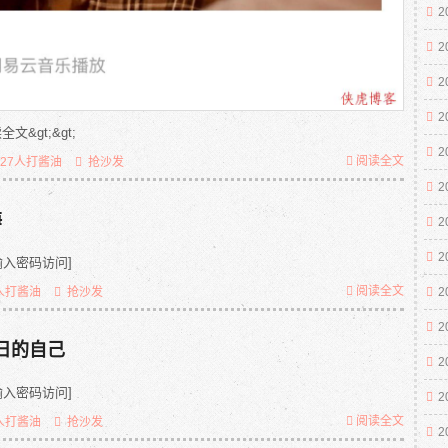
2
2
2
2
&gt;&gt;
2
阅读全文
527人打酱油
抢沙发
2
海
2
2
入密码访问]
阅读全文
2
人打酱油
抢沙发
2
6日的自己
2
入密码访问]
2
阅读全文
人打酱油
抢沙发
2